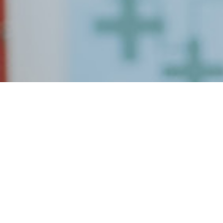
Acheter cialis meilleur
prix générique
Vous cherchez à commander Cialis générique moins cher 
en ligne, sans ordonnance, en France ? La Pharmacie
Berckoise vous propose un achat sécurisé, rapide et discre