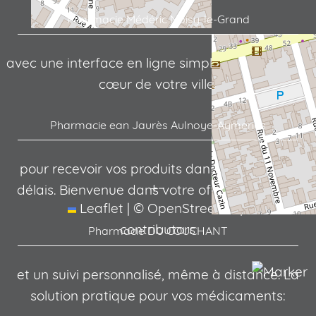
Pharmacie Médéric Noisy-le-Grand
avec une interface en ligne simple et intuitive. Au
cœur de votre ville,
Pharmacie ean Jaurès Aulnoye-Aymeries
pour recevoir vos produits dans les meilleurs
+
−
délais. Bienvenue dans votre officine en ligne:
Leaflet
|
©
OpenStreetMap
contributors
Pharmacie DU COUCHANT
et un suivi personnalisé, même à distance. La
solution pratique pour vos médicaments: